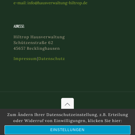
e-mail: info@hausverwaltung-hiltrop.de
ADRESSE:
Hiltrop Hausverwaltung
Schützenstraße 62
45657 Recklinghausen
Impressum
|
Datenschutz
Zum Ändern Ihrer Datenschutzeinstellung, z.B. Erteilung
© 2021 Hiltrop eGbR | website by
a-mec.com
oder Widerruf von Einwilligungen, klicken Sie hier:
EINSTELLUNGEN